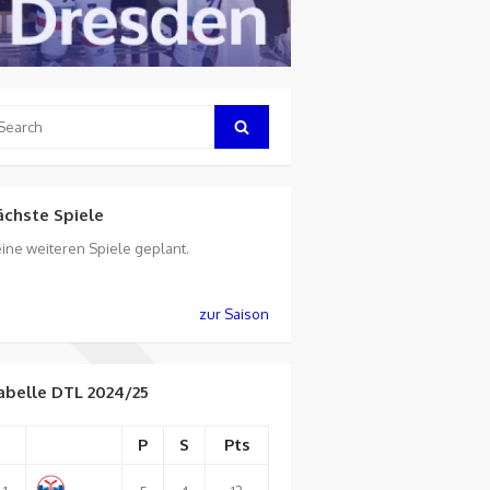
arch
Search
:
ächste Spiele
ine weiteren Spiele geplant.
zur Saison
abelle DTL 2024/25
P
S
Pts