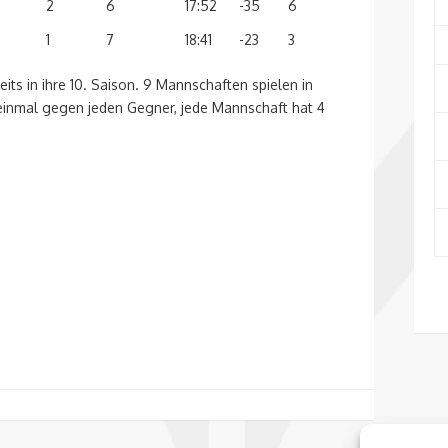
2
6
17:52
-35
6
1
7
18:41
-23
3
eits in ihre 10. Saison. 9 Mannschaften spielen in
(einmal gegen jeden Gegner, jede Mannschaft hat 4