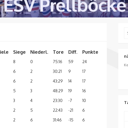
Se
for
iele
Siege
Niederl.
Tore
Diff.
Punkte
n
8
0
75:16
59
24
Ke
6
2
30:21
9
17
6
2
43:29
14
17
5
3
48:29
19
16
3
4
23:30
-7
10
T
2
5
22:43
-21
6
2
6
31:46
-15
6