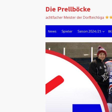
Skip
Die Prellböcke
to
content
achtfacher Meister der Dorfteichliga
News
Spieler
Saison 2024/25
Bi