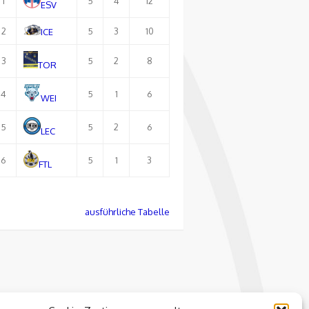
1
5
4
12
ESV
2
5
3
10
ICE
3
5
2
8
TOR
4
5
1
6
WEI
5
5
2
6
LEC
6
5
1
3
FTL
ausführliche Tabelle