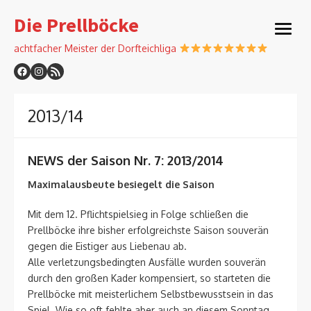
Skip
Die Prellböcke
to
open
content
menu
achtfacher Meister der Dorfteichliga
2013/14
NEWS der Saison Nr. 7: 2013/2014
Maximalausbeute besiegelt die Saison
Mit dem 12. Pflichtspielsieg in Folge schließen die
Prellböcke ihre bisher erfolgreichste Saison souverän
gegen die Eistiger aus Liebenau ab.
Alle verletzungsbedingten Ausfälle wurden souverän
durch den großen Kader kompensiert, so starteten die
Prellböcke mit meisterlichem Selbstbewusstsein in das
Spiel. Wie so oft fehlte aber auch an diesem Sonntag