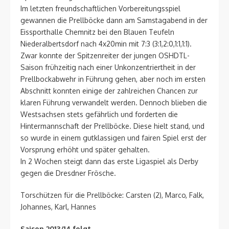
Im letzten freundschaftlichen Vorbereitungsspiel
gewannen die Prellböcke dann am Samstagabend in der
Eissporthalle Chemnitz bei den Blauen Teufeln
Niederalbertsdorf nach 4x20min mit 7:3 (3:1,2:0,1:1,1:1).
Zwar konnte der Spitzenreiter der jungen OSHDTL-
Saison frühzeitig nach einer Unkonzentriertheit in der
Prellbockabwehr in Führung gehen, aber noch im ersten
Abschnitt konnten einige der zahlreichen Chancen zur
klaren Führung verwandelt werden. Dennoch blieben die
Westsachsen stets gefährlich und forderten die
Hintermannschaft der Prellböcke. Diese hielt stand, und
so wurde in einem gutklassigen und fairen Spiel erst der
Vorsprung erhöht und später gehalten.
In 2 Wochen steigt dann das erste Ligaspiel als Derby
gegen die Dresdner Frösche.
Torschützen für die Prellböcke: Carsten (2), Marco, Falk,
Johannes, Karl, Hannes
Saison 2013/14 folgt…