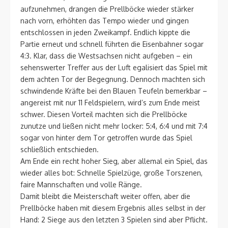
aufzunehmen, drangen die Prellböcke wieder stärker
nach vorn, erhöhten das Tempo wieder und gingen
entschlossen in jeden Zweikampf. Endlich kippte die
Partie erneut und schnell führten die Eisenbahner sogar
4:3. Klar, dass die Westsachsen nicht aufgeben – ein
sehenswerter Treffer aus der Luft egalisiert das Spiel mit
dem achten Tor der Begegnung. Dennoch machten sich
schwindende Kräfte bei den Blauen Teufeln bemerkbar –
angereist mit nur 11 Feldspielern, wird’s zum Ende meist
schwer. Diesen Vorteil machten sich die Prellböcke
zunutze und ließen nicht mehr locker: 5:4, 6:4 und mit 7:4
sogar von hinter dem Tor getroffen wurde das Spiel
schließlich entschieden.
Am Ende ein recht hoher Sieg, aber allemal ein Spiel, das
wieder alles bot: Schnelle Spielzüge, große Torszenen,
faire Mannschaften und volle Ränge.
Damit bleibt die Meisterschaft weiter offen, aber die
Prellböcke haben mit diesem Ergebnis alles selbst in der
Hand: 2 Siege aus den letzten 3 Spielen sind aber Pflicht.