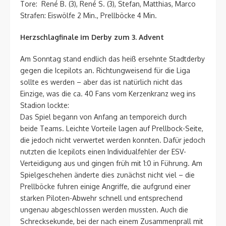
Tore: René B. (3), René S. (3), Stefan, Matthias, Marco
Strafen: Eiswölfe 2 Min., Prellböcke 4 Min.
Herzschlagfinale im Derby zum 3. Advent
Am Sonntag stand endlich das heiß ersehnte Stadtderby
gegen die Icepilots an. Richtungweisend für die Liga
sollte es werden – aber das ist natürlich nicht das
Einzige, was die ca. 40 Fans vom Kerzenkranz weg ins
Stadion lockte:
Das Spiel begann von Anfang an temporeich durch
beide Teams. Leichte Vorteile lagen auf Prellbock-Seite,
die jedoch nicht verwertet werden konnten. Dafür jedoch
nutzten die Icepilots einen Individualfehler der ESV-
Verteidigung aus und gingen früh mit 1:0 in Führung. Am
Spielgeschehen änderte dies zunächst nicht viel – die
Prellböcke fuhren einige Angriffe, die aufgrund einer
starken Piloten-Abwehr schnell und entsprechend
ungenau abgeschlossen werden mussten. Auch die
Schrecksekunde, bei der nach einem Zusammenprall mit