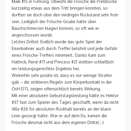
Maik #15 in Führung. Obwohl die Frösche die Prellböcke
kurzzeitig etwas aus dem Tritt bringen konnten, so
durften sie doch über den niedrigen Rückstand sehr froh
sein. Lediglich der Frösche-Goalie hätte über
Bauchschmerzen klagen können, so oft wie er
angeschossen wurde.
Letztes Drittel: Endlich wurde das gute Spiel der
Eisenbahner auch durch Treffer belohnt und jede Gefahr
eines Frösche-Treffers minimiert. Danilo kam zum
Hattrick, René #71 und Princess #21 stellten schließlich
ein leistungsgerechtes Ergebnis her.
Weiterhin sehr positiv ist, dass es nur wenige Strafen
gab – die strikteren Regeln zum Körperkontakt in der
OsH-DTL zeigen offensichtlich bereits Wirkung.
Mit einer absoluten Geburtstagsleistung hätte es Hektor
#37 fast zum Spieler des Tages geschafft, wenn da nicht
Ville #26 für absoluten Rückhalt bereits an der blaün
Linie gesorgt hätte. War er auf dem Eis, kamen die
Frösche diesmal nicht aus dem eigenen Drittel ;-)