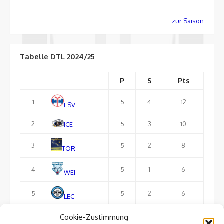
zur Saison
Tabelle DTL 2024/25
P
S
Pts
1
5
4
12
ESV
2
5
3
10
ICE
3
5
2
8
TOR
4
5
1
6
WEI
5
5
2
6
LEC
Cookie-Zustimmung
6
5
1
3
FTL