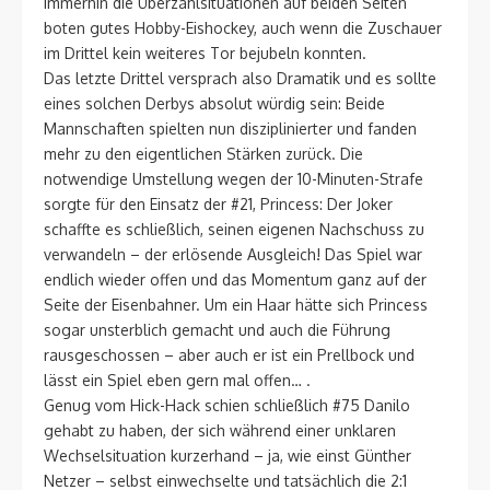
Immerhin die Überzahlsituationen auf beiden Seiten
boten gutes Hobby-Eishockey, auch wenn die Zuschauer
im Drittel kein weiteres Tor bejubeln konnten.
Das letzte Drittel versprach also Dramatik und es sollte
eines solchen Derbys absolut würdig sein: Beide
Mannschaften spielten nun disziplinierter und fanden
mehr zu den eigentlichen Stärken zurück. Die
notwendige Umstellung wegen der 10-Minuten-Strafe
sorgte für den Einsatz der #21, Princess: Der Joker
schaffte es schließlich, seinen eigenen Nachschuss zu
verwandeln – der erlösende Ausgleich! Das Spiel war
endlich wieder offen und das Momentum ganz auf der
Seite der Eisenbahner. Um ein Haar hätte sich Princess
sogar unsterblich gemacht und auch die Führung
rausgeschossen – aber auch er ist ein Prellbock und
lässt ein Spiel eben gern mal offen… .
Genug vom Hick-Hack schien schließlich #75 Danilo
gehabt zu haben, der sich während einer unklaren
Wechselsituation kurzerhand – ja, wie einst Günther
Netzer – selbst einwechselte und tatsächlich die 2:1