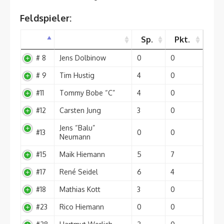
Feldspieler:
Sp.
Pkt.
# 8
Jens Dolbinow
0
0
# 9
Tim Hustig
4
0
#11
Tommy Bobe “C”
4
0
#12
Carsten Jung
3
0
Jens “Balu”
#13
0
0
Neumann
#15
Maik Hiemann
5
7
#17
René Seidel
6
4
#18
Mathias Kott
3
0
#23
Rico Hiemann
0
0