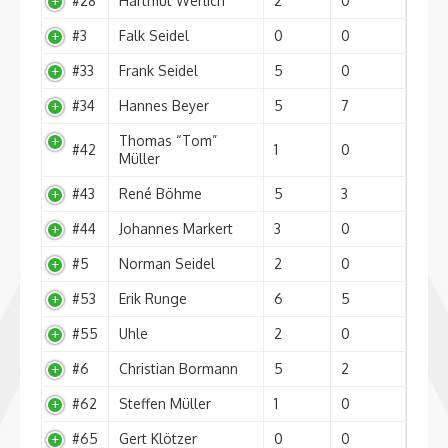
#28
Hartmut Werlich
2
0
#3
Falk Seidel
0
0
#33
Frank Seidel
5
0
#34
Hannes Beyer
5
7
Thomas “Tom”
#42
1
0
Müller
#43
René Böhme
5
3
#44
Johannes Markert
3
0
#5
Norman Seidel
2
0
#53
Erik Runge
6
5
#55
Uhle
2
0
#6
Christian Bormann
5
2
#62
Steffen Müller
1
0
#65
Gert Klötzer
0
0