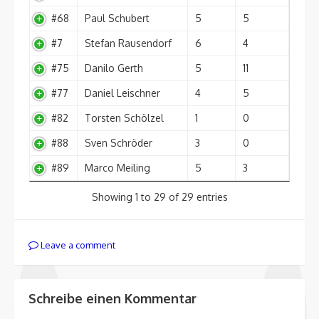
#68
Paul Schubert
5
5
#7
Stefan Rausendorf
6
4
#75
Danilo Gerth
5
11
#77
Daniel Leischner
4
5
#82
Torsten Schölzel
1
0
#88
Sven Schröder
3
0
#89
Marco Meiling
5
3
Showing 1 to 29 of 29 entries
Leave a comment
Schreibe einen Kommentar