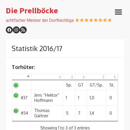
Skip
Die Prellböcke
to
open
content
menu
achtfacher Meister der Dorfteichliga
Statistik 2016/17
Torhüter:
Sp.
GT
GT/Sp.
St.
Jens “Hektor”
#37
1
1
1,0
0
Hoffmann
Thomas
#54
5
7
1,4
0
Gärtner
Showing 1 to 3 of 3 entries