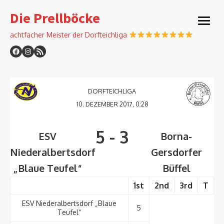
Skip
Die Prellböcke
to
open
content
menu
achtfacher Meister der Dorfteichliga
DORFTEICHLIGA
10. DEZEMBER 2017, 0:28
5
-
3
ESV
Borna-
Niederalbertsdorf
Gersdorfer
„Blaue Teufel“
Büffel
1st
2nd
3rd
T
ESV Niederalbertsdorf „Blaue
5
Teufel“