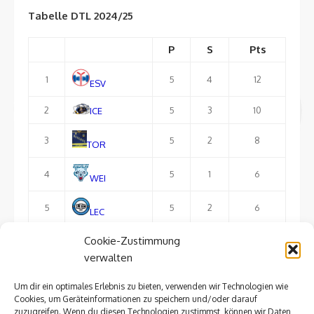
Tabelle DTL 2024/25
P
S
Pts
1
5
4
12
ESV
2
5
3
10
ICE
3
5
2
8
TOR
4
5
1
6
WEI
5
5
2
6
LEC
Cookie-Zustimmung
6
5
1
3
FTL
verwalten
Um dir ein optimales Erlebnis zu bieten, verwenden wir Technologien wie
ausführliche Tabelle
Cookies, um Geräteinformationen zu speichern und/oder darauf
zuzugreifen. Wenn du diesen Technologien zustimmst, können wir Daten