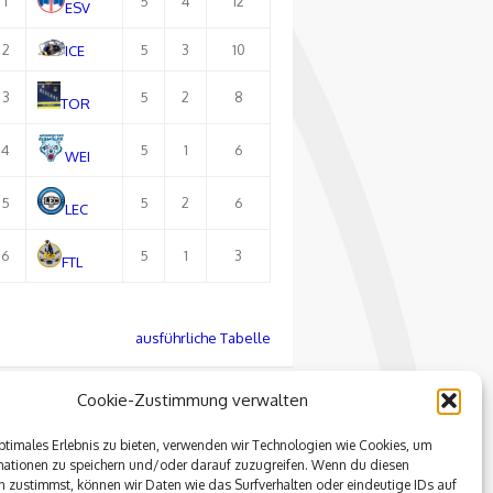
1
5
4
12
ESV
2
5
3
10
ICE
3
5
2
8
TOR
4
5
1
6
WEI
5
5
2
6
LEC
6
5
1
3
FTL
ausführliche Tabelle
Cookie-Zustimmung verwalten
ptimales Erlebnis zu bieten, verwenden wir Technologien wie Cookies, um
mationen zu speichern und/oder darauf zuzugreifen. Wenn du diesen
 zustimmst, können wir Daten wie das Surfverhalten oder eindeutige IDs auf