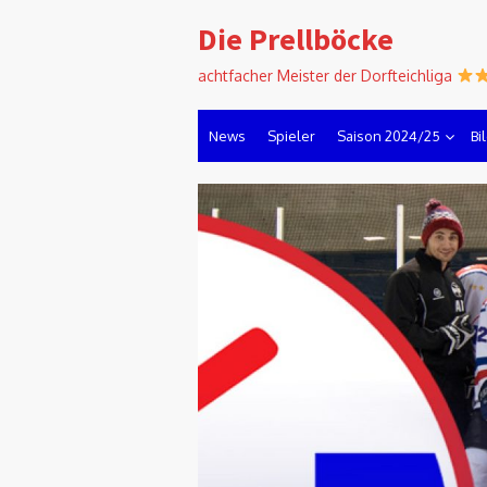
Skip
Die Prellböcke
to
content
achtfacher Meister der Dorfteichliga
News
Spieler
Saison 2024/25
Bi