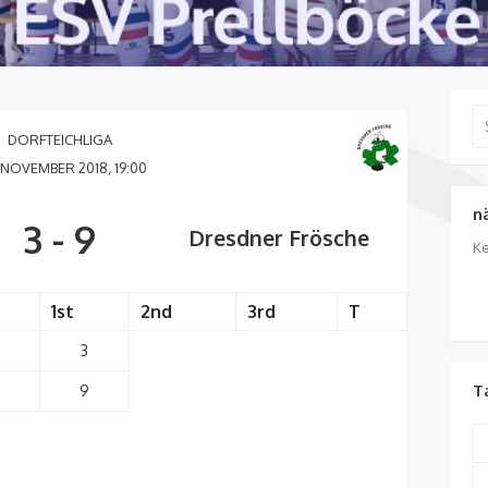
Se
for
DORFTEICHLIGA
 NOVEMBER 2018, 19:00
n
3
-
9
Dresdner Frösche
Ke
1st
2nd
3rd
T
3
T
9