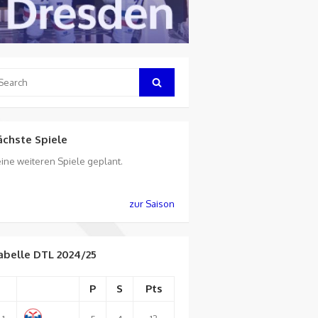
arch
Search
:
ächste Spiele
ine weiteren Spiele geplant.
zur Saison
abelle DTL 2024/25
P
S
Pts