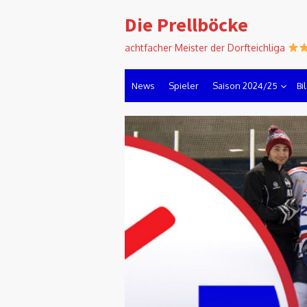
Skip
Die Prellböcke
to
content
achtfacher Meister der Dorfteichliga
News
Spieler
Saison 2024/25
Bi