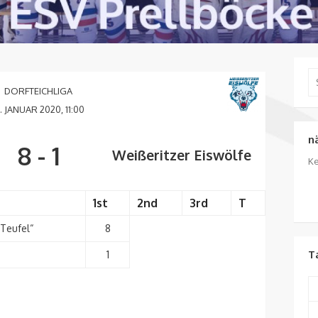
Se
for
DORFTEICHLIGA
1. JANUAR 2020, 11:00
n
8
-
1
Weißeritzer Eiswölfe
Ke
1st
2nd
3rd
T
 Teufel“
8
T
1