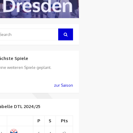
arch
Search
:
ächste Spiele
ine weiteren Spiele geplant.
zur Saison
abelle DTL 2024/25
P
S
Pts