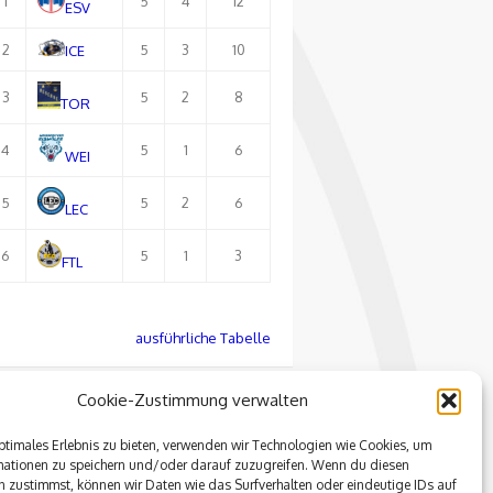
1
5
4
12
ESV
2
5
3
10
ICE
3
5
2
8
TOR
4
5
1
6
WEI
5
5
2
6
LEC
6
5
1
3
FTL
ausführliche Tabelle
Cookie-Zustimmung verwalten
ptimales Erlebnis zu bieten, verwenden wir Technologien wie Cookies, um
mationen zu speichern und/oder darauf zuzugreifen. Wenn du diesen
 zustimmst, können wir Daten wie das Surfverhalten oder eindeutige IDs auf