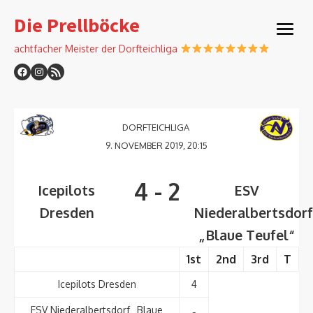
Skip
Die Prellböcke
to
open
content
menu
achtfacher Meister der Dorfteichliga
DORFTEICHLIGA
9. NOVEMBER 2019, 20:15
4
-
2
Icepilots
ESV
Dresden
Niederalbertsdor
„Blaue Teufel“
1st
2nd
3rd
T
Icepilots Dresden
4
ESV Niederalbertsdorf „Blaue