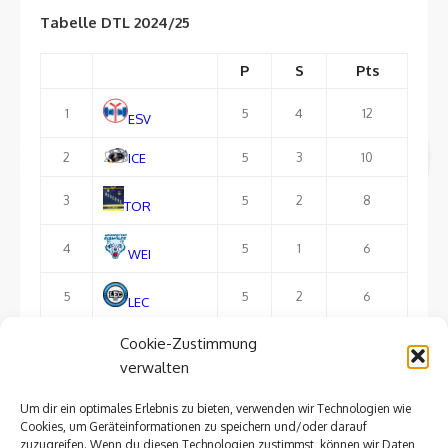
Tabelle DTL 2024/25
P
S
Pts
1
5
4
12
ESV
2
5
3
10
ICE
3
5
2
8
TOR
4
5
1
6
WEI
5
5
2
6
LEC
Cookie-Zustimmung
6
5
1
3
FTL
verwalten
Um dir ein optimales Erlebnis zu bieten, verwenden wir Technologien wie
ausführliche Tabelle
Cookies, um Geräteinformationen zu speichern und/oder darauf
zuzugreifen. Wenn du diesen Technologien zustimmst, können wir Daten