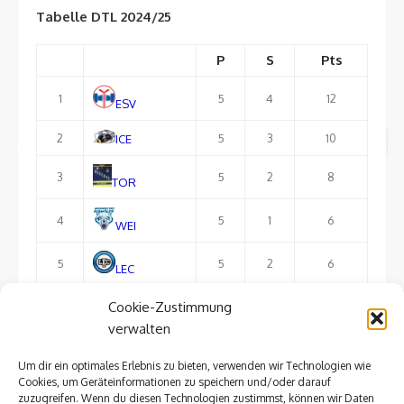
Tabelle DTL 2024/25
P
S
Pts
1
5
4
12
ESV
2
5
3
10
ICE
3
5
2
8
TOR
4
5
1
6
WEI
5
5
2
6
LEC
Cookie-Zustimmung
6
5
1
3
FTL
verwalten
Um dir ein optimales Erlebnis zu bieten, verwenden wir Technologien wie
ausführliche Tabelle
Cookies, um Geräteinformationen zu speichern und/oder darauf
zuzugreifen. Wenn du diesen Technologien zustimmst, können wir Daten