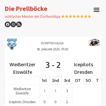
Skip
Die Prellböcke
to
open
content
menu
achtfacher Meister der Dorfteichliga
DORFTEICHLIGA
18. JANUAR 2025, 19:00
3
-
2
Weißeritzer
Icepilots
Eiswölfe
Dresden
1st
2nd
3rd
OT
SO
T
Weißeritzer
1
1
3
Eiswölfe
Icepilots Dresden
0
0
2