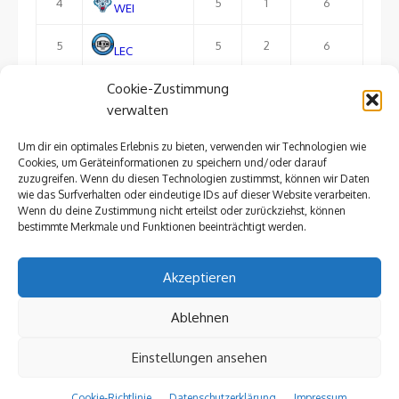
4
5
1
6
WEI
5
5
2
6
LEC
Cookie-Zustimmung
6
5
1
3
FTL
verwalten
Um dir ein optimales Erlebnis zu bieten, verwenden wir Technologien wie
ausführliche Tabelle
Cookies, um Geräteinformationen zu speichern und/oder darauf
zuzugreifen. Wenn du diesen Technologien zustimmst, können wir Daten
wie das Surfverhalten oder eindeutige IDs auf dieser Website verarbeiten.
Wenn du deine Zustimmung nicht erteilst oder zurückziehst, können
bestimmte Merkmale und Funktionen beeinträchtigt werden.
Impressum »
Akzeptieren
Mitgliederbereich »
Cookie-Richtlinie (EU) »
Ablehnen
Einstellungen ansehen
© 2026 Die Prellböcke
Powered by WordPress
/
Theme by Design Lab
Cookie-Richtlinie
Datenschutzerklärung
Impressum