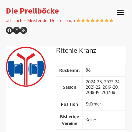
Skip
Die Prellböcke
to
open
content
menu
achtfacher Meister der Dorfteichliga
Ritchie Kranz
86
Rückennr.
2024-25, 2023-24,
Saison
2021-22, 2019-20,
2018-19, 2017-18
Stürmer
Position
Bisherige
Keine
Vereine