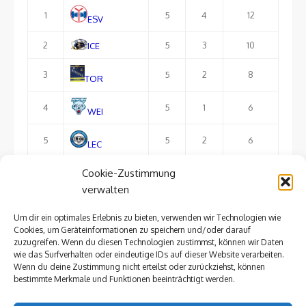
1
5
4
12
ESV
2
5
3
10
ICE
3
5
2
8
TOR
4
5
1
6
WEI
5
5
2
6
LEC
Cookie-Zustimmung
6
5
1
3
FTL
verwalten
Um dir ein optimales Erlebnis zu bieten, verwenden wir Technologien wie
ausführliche Tabelle
Cookies, um Geräteinformationen zu speichern und/oder darauf
zuzugreifen. Wenn du diesen Technologien zustimmst, können wir Daten
wie das Surfverhalten oder eindeutige IDs auf dieser Website verarbeiten.
Wenn du deine Zustimmung nicht erteilst oder zurückziehst, können
bestimmte Merkmale und Funktionen beeinträchtigt werden.
Impressum »