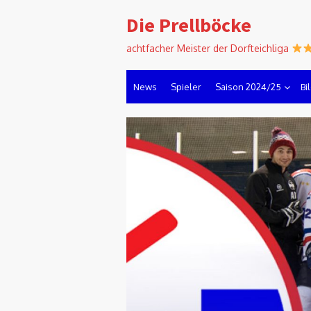
Skip
Die Prellböcke
to
content
achtfacher Meister der Dorfteichliga
News
Spieler
Saison 2024/25
Bi