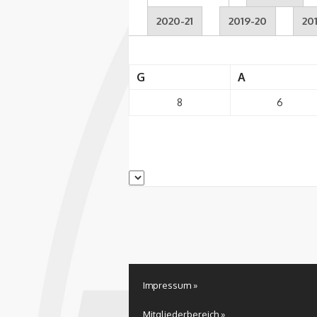
2020-21
2019-20
20
G
A
8
6
Impressum »
Mitgliederbereich »