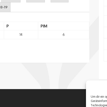
18-19
P
PIM
14
6
Um dir ein o
Geräteinfor
Technologien