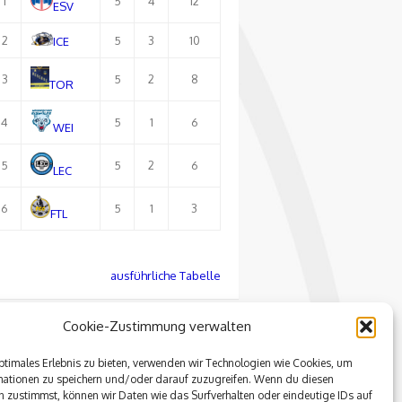
1
5
4
12
ESV
2
5
3
10
ICE
3
5
2
8
TOR
4
5
1
6
WEI
5
5
2
6
LEC
6
5
1
3
FTL
ausführliche Tabelle
Cookie-Zustimmung verwalten
ptimales Erlebnis zu bieten, verwenden wir Technologien wie Cookies, um
mationen zu speichern und/oder darauf zuzugreifen. Wenn du diesen
 zustimmst, können wir Daten wie das Surfverhalten oder eindeutige IDs auf