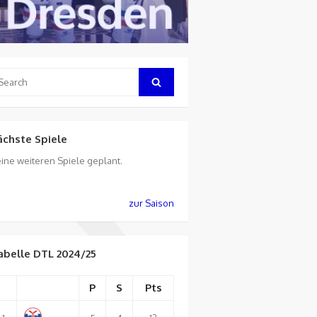
arch
Search
:
ächste Spiele
ine weiteren Spiele geplant.
zur Saison
abelle DTL 2024/25
P
S
Pts