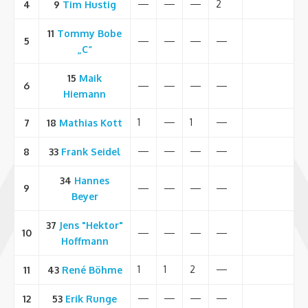
—
—
—
2
4
9
Tim
Hustig
11
Tommy
Bobe
5
—
—
—
—
„C“
15
Maik
6
—
—
—
—
Hiemann
1
—
1
—
7
18
Mathias
Kott
—
—
—
—
8
33
Frank
Seidel
34
Hannes
9
—
—
—
—
Beyer
37
Jens "Hektor"
10
—
—
—
—
Hoffmann
1
1
2
—
11
43
René
Böhme
—
—
—
—
12
53
Erik
Runge