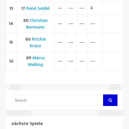
—
—
—
4
13
17
René
Seidel
80
Christian
14
—
—
—
—
Bormann
86
Ritchie
15
—
—
—
—
Kranz
89
Marco
16
—
—
—
—
Meiling
Search
Search
for:
nächste Spiele