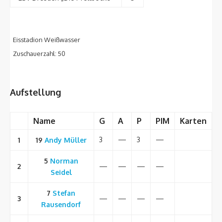
Eisstadion Weißwasser
Zuschauerzahl: 50
Aufstellung
Name
G
A
P
PIM
Karten
3
—
3
—
1
19
Andy
Müller
5
Norman
2
—
—
—
—
Seidel
7
Stefan
3
—
—
—
—
Rausendorf