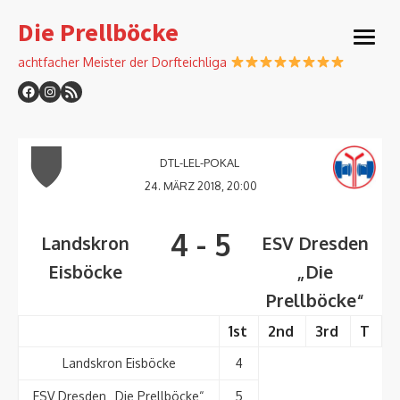
Skip
Die Prellböcke
to
open
content
menu
achtfacher Meister der Dorfteichliga
DTL-LEL-POKAL
24. MÄRZ 2018, 20:00
4
-
5
Landskron
ESV Dresden
Eisböcke
„Die
Prellböcke“
1st
2nd
3rd
T
Landskron Eisböcke
4
ESV Dresden „Die Prellböcke“
5