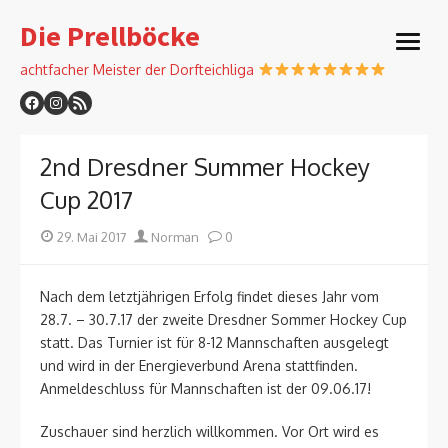
Skip
Die Prellböcke
to
open
content
menu
achtfacher Meister der Dorfteichliga
2nd Dresdner Summer Hockey
Cup 2017
Posted
Author
29. Mai 2017
Norman
0
on
Nach dem letztjährigen Erfolg findet dieses Jahr vom
28.7. – 30.7.17 der zweite Dresdner Sommer Hockey Cup
statt. Das Turnier ist für 8-12 Mannschaften ausgelegt
und wird in der Energieverbund Arena stattfinden.
Anmeldeschluss für Mannschaften ist der 09.06.17!
Zuschauer sind herzlich willkommen. Vor Ort wird es