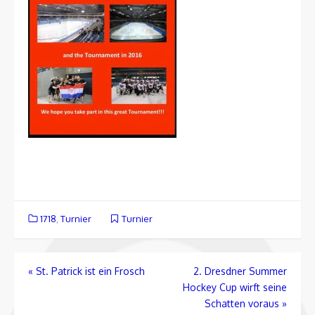
1718
,
Turnier
Turnier
Beitragsnavigation
«
St. Patrick ist ein Frosch
2. Dresdner Summer
Hockey Cup wirft seine
Schatten voraus
»