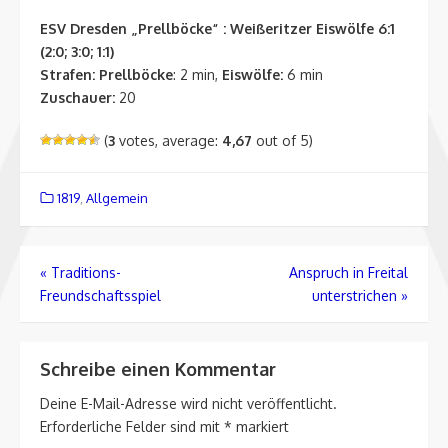
ESV Dresden „Prellböcke“ : Weißeritzer Eiswölfe 6:1
(2:0; 3:0; 1:1)
Strafen:
Prellböcke
: 2 min,
Eiswölfe:
6 min
Zuschauer:
20
(
3
votes, average:
4,67
out of 5)
1819
,
Allgemein
Beitragsnavigation
«
Traditions-
Anspruch in Freital
Freundschaftsspiel
unterstrichen
»
Schreibe einen Kommentar
Deine E-Mail-Adresse wird nicht veröffentlicht.
Erforderliche Felder sind mit
*
markiert