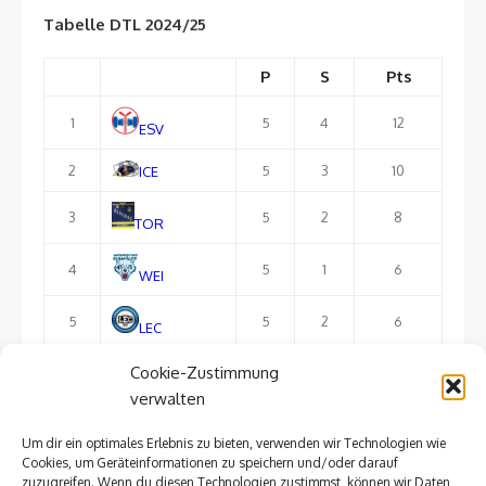
Tabelle DTL 2024/25
P
S
Pts
1
5
4
12
ESV
2
5
3
10
ICE
3
5
2
8
TOR
4
5
1
6
WEI
5
5
2
6
LEC
Cookie-Zustimmung
6
5
1
3
FTL
verwalten
Um dir ein optimales Erlebnis zu bieten, verwenden wir Technologien wie
ausführliche Tabelle
Cookies, um Geräteinformationen zu speichern und/oder darauf
zuzugreifen. Wenn du diesen Technologien zustimmst, können wir Daten