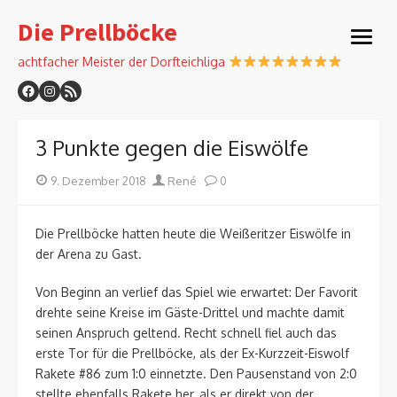
Skip
Die Prellböcke
to
open
content
menu
achtfacher Meister der Dorfteichliga
3 Punkte gegen die Eiswölfe
Posted
Author
9. Dezember 2018
René
0
on
Die Prellböcke hatten heute die Weißeritzer Eiswölfe in
der Arena zu Gast.
Von Beginn an verlief das Spiel wie erwartet: Der Favorit
drehte seine Kreise im Gäste-Drittel und machte damit
seinen Anspruch geltend. Recht schnell fiel auch das
erste Tor für die Prellböcke, als der Ex-Kurzzeit-Eiswolf
Rakete #86 zum 1:0 einnetzte. Den Pausenstand von 2:0
stellte ebenfalls Rakete her, als er direkt von der