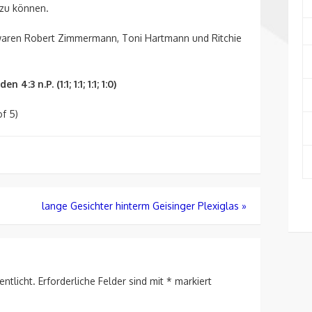
zu können.
 waren Robert Zimmermann, Toni Hartmann und Ritchie
:3 n.P. (1:1; 1:1; 1:1; 1:0)
f 5)
lange Gesichter hinterm Geisinger Plexiglas
»
entlicht.
Erforderliche Felder sind mit
*
markiert