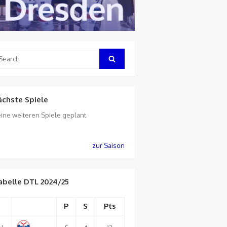
arch
Search
:
ächste Spiele
ine weiteren Spiele geplant.
zur Saison
abelle DTL 2024/25
P
S
Pts