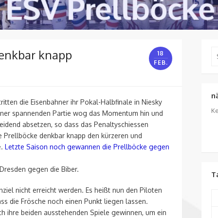
denkbar knapp
Se
18
for
FEB.
n
ten die Eisenbahner ihr Pokal-Halbfinale in Niesky
Ke
 einer spannenden Partie wog das Momentum hin und
eidend absetzen, so dass das Penaltyschiessen
e Prellböcke denkbar knapp den kürzeren und
e.
Letzte Saison noch gewannen die Prellböcke gegen
 Dresden gegen die Biber.
T
ziel nicht erreicht werden. Es heißt nun den Piloten
ss die Frösche noch einen Punkt liegen lassen.
ch ihre beiden ausstehenden Spiele gewinnen, um ein