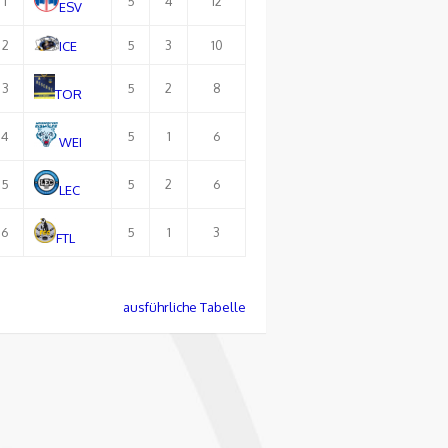
1
5
4
12
ESV
2
5
3
10
ICE
3
5
2
8
TOR
4
5
1
6
WEI
5
5
2
6
LEC
6
5
1
3
FTL
ausführliche Tabelle