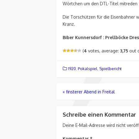
Wörtchen um den DTL-Titel mitreden 
Die Torschützen für die Eisenbahner
Kranz.
Biber Kunnersdorf : Prellböcke Dresden 4
(
4
votes, average:
3,75
out o
1920
,
Pokalspiel
,
Spielbericht
Beitragsnavigation
«
finsterer Abend in Freital
Schreibe einen Kommentar
Deine E-Mail-Adresse wird nicht veröff
Kommentar
*