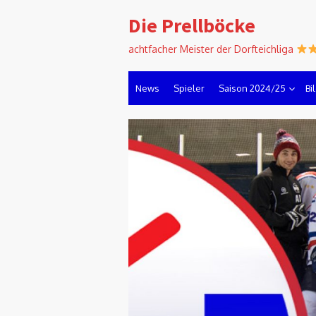
Skip
Die Prellböcke
to
content
achtfacher Meister der Dorfteichliga
News
Spieler
Saison 2024/25
Bi