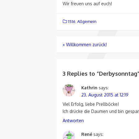
Wir freuen uns auf euch!
1516
,
Allgemein
Beitragsnavigation
«
Willkommen zurück!
3 Replies to “
Derbysonntag
Kathrin
says:
23. August 2015 at 12:19
Viel Erfolg, liebe Prellböcke!
Ich drücke die Daumen und bin gespan
Antworten
René
says: