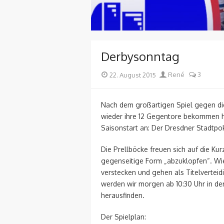
Derbysonntag
Posted
Author
22. August 2015
René
3
on
Nach dem großartigen Spiel gegen di
wieder ihre 12 Gegentore bekommen h
Saisonstart an: Der Dresdner Stadtpo
Die Prellböcke freuen sich auf die K
gegenseitige Form „abzuklopfen“. Wie
verstecken und gehen als Titelverteid
werden wir morgen ab 10:30 Uhr in de
herausfinden.
Der Spielplan: