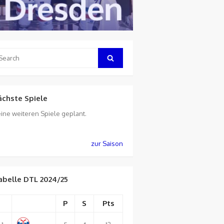
arch
Search
:
ächste Spiele
ine weiteren Spiele geplant.
zur Saison
abelle DTL 2024/25
P
S
Pts