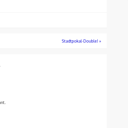
Stadtpokal-Double!
»
”
nt.