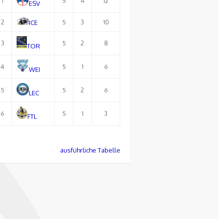
1
5
4
12
ESV
2
5
3
10
ICE
3
5
2
8
TOR
4
5
1
6
WEI
5
5
2
6
LEC
6
5
1
3
FTL
ausführliche Tabelle