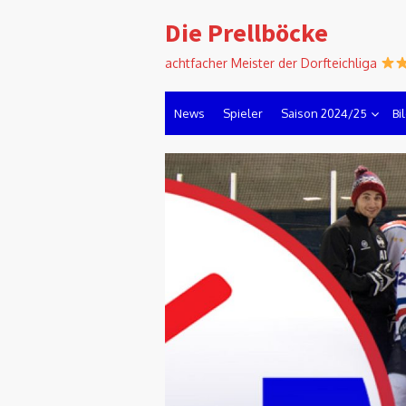
Skip
Die Prellböcke
to
content
achtfacher Meister der Dorfteichliga
News
Spieler
Saison 2024/25
Bi