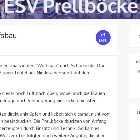
fsbau
Se
24
for
JAN.
n
e erstmals in den “Wolfsbau” nach Schönheide. Dort
Ke
 Blauen Teufel aus Niederalbertsdorf auf den
e dieser noch Luft nach oben, wobei auch die Blauen
ederlage nach Verlängerung einstecken mussten.
T
tze direkt anknüpfen und ließen sich diesmal nicht vom
en beeindrucken. Die Prellböcke drückten von Anfang
berzeugten durch Einsatz und Technik. So kam es
n #6. Dem Tor folgten noch weitere Angriffe, die aber