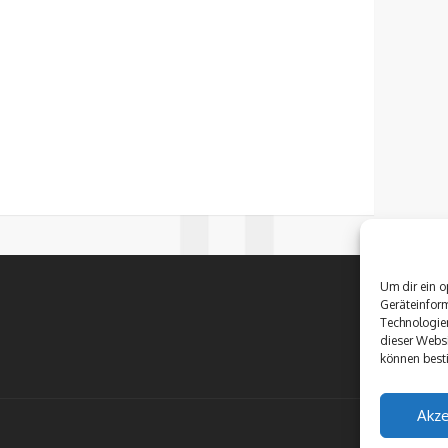
Um dir ein o
Geräteinfor
Technologien
dieser Websi
können best
Akze