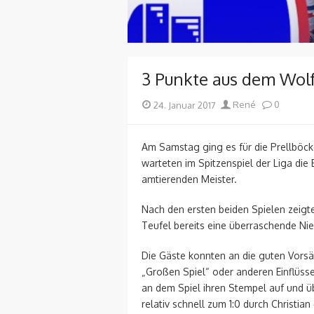
3 Punkte aus dem Wol
Posted
Author
24. Januar 2017
René
0
on
Am Samstag ging es für die Prellböck
warteten im Spitzenspiel der Liga die
amtierenden Meister.
Nach den ersten beiden Spielen zeigt
Teufel bereits eine überraschende Ni
Die Gäste konnten an die guten Vorsä
„Großen Spiel“ oder anderen Einflüss
an dem Spiel ihren Stempel auf und ü
relativ schnell zum 1:0 durch Christia