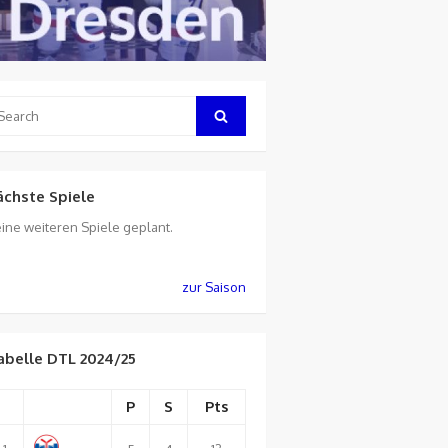
arch
Search
:
ächste Spiele
ine weiteren Spiele geplant.
zur Saison
abelle DTL 2024/25
P
S
Pts