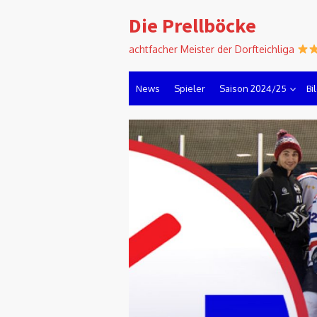
Skip
Die Prellböcke
to
content
achtfacher Meister der Dorfteichliga
News
Spieler
Saison 2024/25
Bi