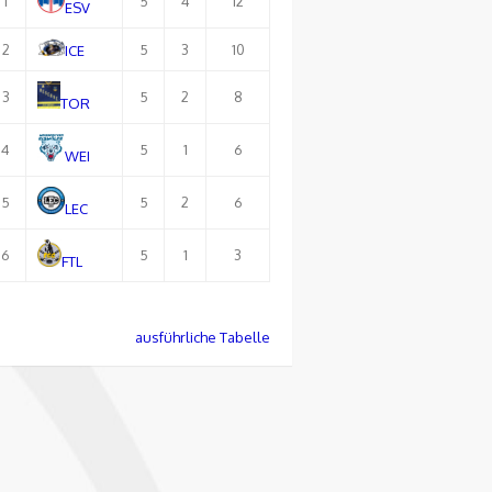
1
5
4
12
ESV
2
5
3
10
ICE
3
5
2
8
TOR
4
5
1
6
WEI
5
5
2
6
LEC
6
5
1
3
FTL
ausführliche Tabelle