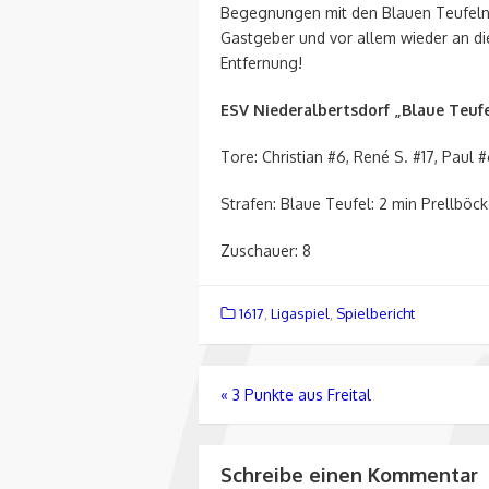
Begegnungen mit den Blauen Teufeln s
Gastgeber und vor allem wieder an die 
Entfernung!
ESV Niederalbertsdorf „Blaue Teufel“
Tore: Christian #6, René S. #17, Paul 
Strafen: Blaue Teufel: 2 min Prellböck
Zuschauer: 8
1617
,
Ligaspiel
,
Spielbericht
Beitragsnavigation
«
3 Punkte aus Freital
Schreibe einen Kommentar