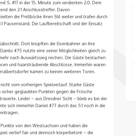
ené S. #17 in der 15. Minute zum verdienten 2:0. Dem
nd den 2:1 Anschlusstreffer. Davon
elten die Prellböcke ihren Stil weiter und trafen durch
1 Pausenstand. Die Laufbereitschaft und der Einsatz
labschnitt. Dort knüpften die Eisenbahner an ihre
. Danilo #75 nutzte eine seiner Möglichkeiten gleich zu
 mehr nach Auswärtssieg riechen. Die Gäste bestachen
hancen und haarsträubende Abschlüsse. Immerhin waren
eralbertsdorfer kamen zu keinen weiteren Toren.
 nicht vom vorherigen Spielverlauf: Starke Gäste
n sicher geglaubten Punkten gegen die Frösche
rauerte. Leider – aus Dresdner Sicht – blieb es bei der
 sich immerhin Daniel #77 durch das 5:1 noch in die
intragen.
ge Punkte von den Westsachsen und haben die
iel verlief fair und dennoch körperbetont – die