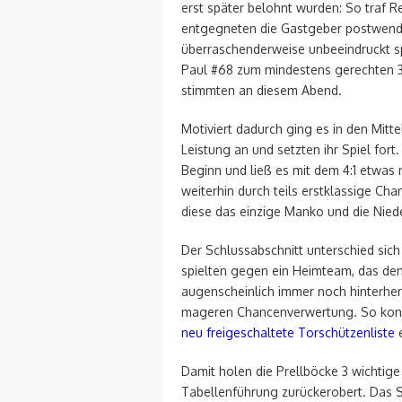
erst später belohnt wurden: So traf R
entgegneten die Gastgeber postwende
überraschenderweise unbeeindruckt spi
Paul #68 zum mindestens gerechten 3:
stimmten an diesem Abend.
Motiviert dadurch ging es in den Mitte
Leistung an und setzten ihr Spiel fort
Beginn und ließ es mit dem 4:1 etwas
weiterhin durch teils erstklassige C
diese das einzige Manko und die Nied
Der Schlussabschnitt unterschied sich
spielten gegen ein Heimteam, das de
augenscheinlich immer noch hinterhert
mageren Chancenverwertung. So konnte
neu freigeschaltete Torschützenliste
e
Damit holen die Prellböcke 3 wichti
Tabellenführung zurückerobert. Das Sp