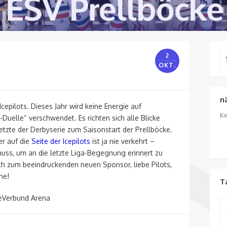
Se
2
for
OKT.
n
epilots. Dieses Jahr wird keine Energie auf
Ke
Duelle“ verschwendet. Es richten sich alle Blicke
etzte der Derbyserie zum Saisonstart der Prellböcke.
er auf die
Seite der Icepilots
ist ja nie verkehrt –
uss, um an die letzte Liga-Begegnung erinnert zu
h zum beeindruckenden neuen Sponsor, liebe Pilots,
he!
T
ieVerbund Arena