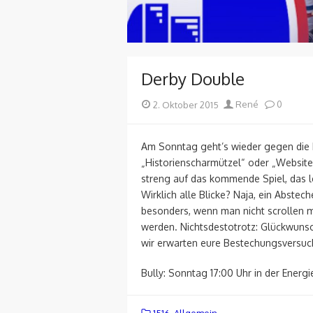
Derby Double
Posted
Author
2. Oktober 2015
René
0
on
Am Sonntag geht’s wieder gegen die Ic
„Historienscharmützel“ oder „Website-
streng auf das kommende Spiel, das l
Wirklich alle Blicke? Naja, ein Abstech
besonders, wenn man nicht scrollen m
werden. Nichtsdestotrotz: Glückwunsc
wir erwarten eure Bestechungsversuc
Bully: Sonntag 17:00 Uhr in der Energ
1516
,
Allgemein