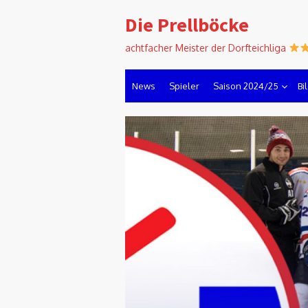
Skip
Die Prellböcke
to
content
achtfacher Meister der Dorfteichliga
News
Spieler
Saison 2024/25
Bi