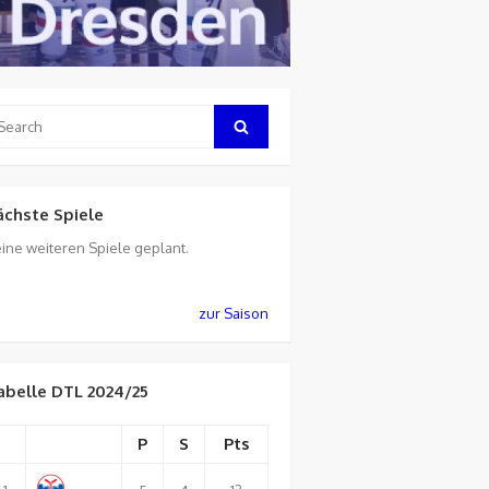
arch
Search
:
ächste Spiele
ine weiteren Spiele geplant.
zur Saison
abelle DTL 2024/25
P
S
Pts