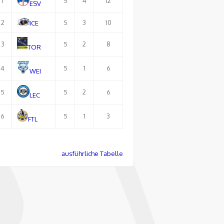
1
5
4
12
ESV
2
5
3
10
ICE
3
5
2
8
TOR
4
5
1
6
WEI
5
5
2
6
LEC
6
5
1
3
FTL
ausführliche Tabelle